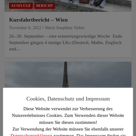
AUSFLÜGE
BERICHT
Kursfahrtbericht – Wien
November 6, 2022
Marie Josephine Sieber
26.-30. September – eine erinnerungswürdige Woche Ende
September gingen 4 mutige LKs (Deutsch, Mathe, Englisch
und…
Cookies, Datenschutz und Impressum
Diese Website verwendet zur Verbesserung des
Nutzererlebnisses Cookies. Zum Verwenden dieser Website
müssen Sie diesen zustimmen!
Zur Verwendung der Website müssen Sie ebenfalls unserer
AUSFLÜGE
BERICHT
Datenschutzerklärung
zustimmen. Das Impressum finden sie