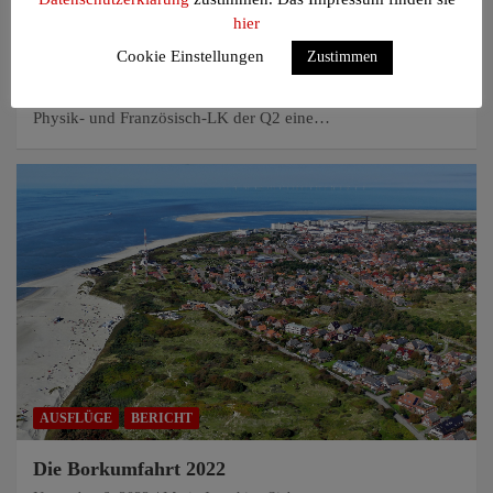
hier
Die LK-Fahrt nach Paris
Cookie Einstellungen
Zustimmen
November 6, 2022
Marie Josephine Sieber
In der letzten Woche vor den Ferien durften der Mathe-,
Physik- und Französisch-LK der Q2 eine…
AUSFLÜGE
BERICHT
Die Borkumfahrt 2022