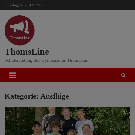
Skip
Sonntag, August 9, 2026
to
content
ThomsLine
Schülerzeitung des Gymnasiums Thomaeum
Kategorie:
Ausflüge