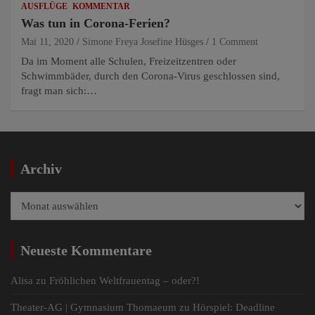
AUSFLÜGE
KOMMENTAR
Was tun in Corona-Ferien?
Mai 11, 2020
Simone Freya Josefine Hüsges
1 Comment
Da im Moment alle Schulen, Freizeitzentren oder
Schwimmbäder, durch den Corona-Virus geschlossen sind,
fragt man sich:…
Archiv
Archiv
Neueste Kommentare
Alisa
zu
Fröhlichen Weltfrauentag – oder?!
Theater-AG | Gymnasium Thomaeum
zu
Hörspiel: Deadline