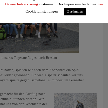
Datenschutzerklärung
zustimmen. Das Impressum finden sie
hier
Cookie Einstellungen
Zustimmen
unseres Tagesausfluges nach Breslau
ht hatten, spielten wir nach dem Abendbrot ein Spiel
ei leider gewonnen. Ein wenig später schauten wir uns
ayern spielte gegen Barcelona. Zumindest im Fernsehen
gemacht für den Ausflug nach
einhalb Stunden dort an. Wir
 hat uns von der Geschichte der