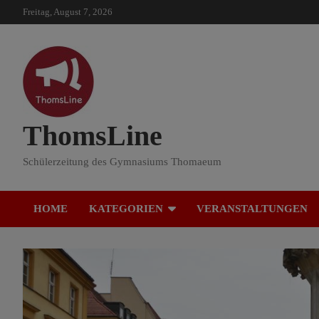
Skip
Freitag, August 7, 2026
to
content
ThomsLine
Schülerzeitung des Gymnasiums Thomaeum
HOME
KATEGORIEN
VERANSTALTUNGEN