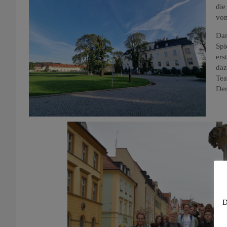
die
von
Dam
Spi
ers
daz
Tea
Der
D