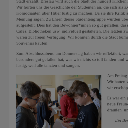
Stadt erzählt. Breslau wird auch die Stadt der hundert Kirch
Wir hörten uns die Geschichte der Studenten an, die sich als Z
Komödianten über Hitler lustig zu machen. Da sie ihre Kritik al
Meinung sagen. Zu Ehren dieser Studentengruppe wurden über
aufgestellt. Dies hat den Bewohner*innen so gut gefallen, dass 
Cafés, Bibliotheken usw. individuell gestalteten. Die letzten 
waren zur freien Verfügung. Wir konnten durch die Stadt bum
Souvenirs kaufen.
Zum Abschlussabend am Donnerstag haben wir reflektiert, wa
besonders gut gefallen hat, was wir nichts so toll fanden und
lustig, weil alle tanzten und sangen.
Am Freitag 
Wir hatten 
wir erschö
Es war ein 
neue Freund
draußen un
Ein Berich