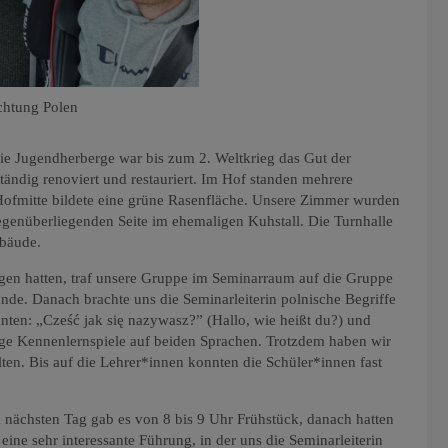
chtung Polen
e Jugendherberge war bis zum 2. Weltkrieg das Gut der
tändig renoviert und restauriert. Im Hof standen mehrere
 Hofmitte bildete eine grüne Rasenfläche. Unsere Zimmer wurden
gegenüberliegenden Seite im ehemaligen Kuhstall. Die Turnhalle
gebäude.
en hatten, traf unsere Gruppe im Seminarraum auf die Gruppe
nde. Danach brachte uns die Seminarleiterin polnische Begriffe
nnten: „Cześć jak się nazywasz?” (Hallo, wie heißt du?) und
ige Kennenlernspiele auf beiden Sprachen. Trotzdem haben wir
ten. Bis auf die Lehrer*innen konnten die Schüler*innen fast
nächsten Tag gab es von 8 bis 9 Uhr Frühstück, danach hatten
 eine sehr interessante Führung, in der uns die Seminarleiterin