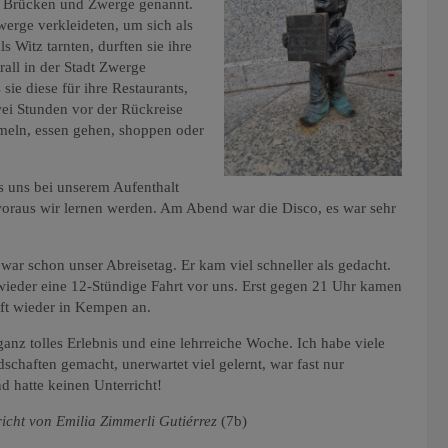
en, Brücken und Zwerge genannt.
werge verkleideten, um sich als
s Witz tarnten, durften sie ihre
all in der Stadt Zwerge
sie diese für ihre Restaurants,
zwei Stunden vor der Rückreise
meln, essen gehen, shoppen oder
s uns bei unserem Aufenthalt
 woraus wir lernen werden. Am Abend war die Disco, es war sehr
war schon unser Abreisetag. Er kam viel schneller als gedacht.
wieder eine 12-Stündige Fahrt vor uns. Erst gegen 21 Uhr kamen
pft wieder in Kempen an.
ganz tolles Erlebnis und eine lehrreiche Woche. Ich habe viele
schaften gemacht, unerwartet viel gelernt, war fast nur
d hatte keinen Unterricht!
t von Emilia Zimmerli Gutiérrez
(7b)