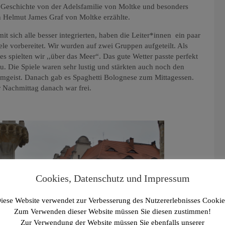
 Geschichte von der Adelsfamilie von Moltke und besonders
 Helmut James Graf von Moltke erzählte.
it sich alle besser integrierten, haben die Leiter*innen ein paar
ele vorbereitet. Wir wurden auf zwei Gruppen aufgeteilt. Als
tes spielten wir ,,über das Meer“. Das gute Wetter passte perfekt
u. Die Spiele waren sehr lustig und stärkten auch noch den
mgeist. Danach gab es Spaghetti Bolognese zum Mittagessen.
 Nachmittag danach war frei.
Cookies, Datenschutz und Impressum
iese Website verwendet zur Verbesserung des Nutzererlebnisses Cookie
Zum Verwenden dieser Website müssen Sie diesen zustimmen!
Zur Verwendung der Website müssen Sie ebenfalls unserer