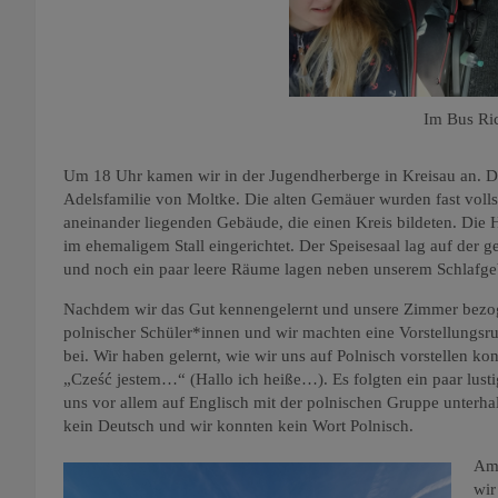
Im Bus Ri
Um 18 Uhr kamen wir in der Jugendherberge in Kreisau an. Di
Adelsfamilie von Moltke. Die alten Gemäuer wurden fast volls
aneinander liegenden Gebäude, die einen Kreis bildeten. Die
im ehemaligem Stall eingerichtet. Der Speisesaal lag auf der 
und noch ein paar leere Räume lagen neben unserem Schlaf
Nachdem wir das Gut kennengelernt und unsere Zimmer bezog
polnischer Schüler*innen und wir machten eine Vorstellungsru
bei. Wir haben gelernt, wie wir uns auf Polnisch vorstellen ko
„Cześć jestem…“ (Hallo ich heiße…). Es folgten ein paar lust
uns vor allem auf Englisch mit der polnischen Gruppe unterhal
kein Deutsch und wir konnten kein Wort Polnisch.
Am 
wir