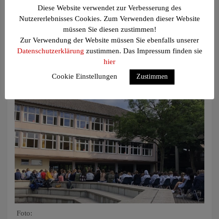
im Fußball hochhalten zwischen zwei Schülern aus der Q1
Diese Website verwendet zur Verbesserung des
und Herrn Erdmann und Herrn Spallek statt, wobei natürlich,
Nutzererlebnisses Cookies. Zum Verwenden dieser Website
wer hätte es auch anders erwartet, die Schüler gewannen
müssen Sie diesen zustimmen!
(obwohl es im ersten Spiel zugegebenermaßen ziemlich
Zur Verwendung der Website müssen Sie ebenfalls unserer
knapp war).
Datenschutzerklärung
zustimmen. Das Impressum finden sie
hier
Im Anschluss an dieses Battle wurde die goldene Maske an
Herr Vossen für seine sehr lustige Schnurrbart-Maske
Cookie Einstellungen
Zustimmen
verliehen.
Foto: