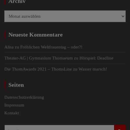
Archiv
Archiv
Neueste Kommentare
Alisa
zu
Fröhlichen Weltfrauentag – oder?!
Theater-AG | Gymnasium Thomaeum
zu
Hörspiel: Deadline
Die ThomAwards 2021 – ThomsLine
zu
Wasser marsch!
Seiten
Datenschutzerklärung
Impressum
Kontakt
S