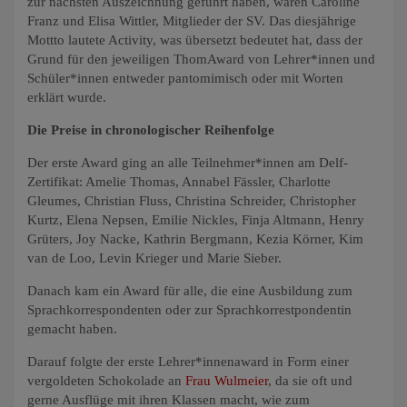
zur nächsten Auszeichnung geführt haben, waren Caroline
Franz und Elisa Wittler, Mitglieder der SV. Das diesjährige
Mottto lautete Activity, was übersetzt bedeutet hat, dass der
Grund für den jeweiligen ThomAward von Lehrer*innen und
Schüler*innen entweder pantomimisch oder mit Worten
erklärt wurde.
Die Preise in chronologischer Reihenfolge
Der erste Award ging an alle Teilnehmer*innen am Delf-
Zertifikat: Amelie Thomas, Annabel Fässler, Charlotte
Gleumes, Christian Fluss, Christina Schreider, Christopher
Kurtz, Elena Nepsen, Emilie Nickles, Finja Altmann, Henry
Grüters, Joy Nacke, Kathrin Bergmann, Kezia Körner, Kim
van de Loo, Levin Krieger und Marie Sieber.
Danach kam ein Award für alle, die eine Ausbildung zum
Sprachkorrespondenten oder zur Sprachkorrestpondentin
gemacht haben.
Darauf folgte der erste Lehrer*innenaward in Form einer
vergoldeten Schokolade an
Frau Wulmeier
, da sie oft und
gerne Ausflüge mit ihren Klassen macht, wie zum