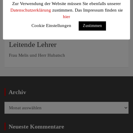
Clara Knuppertz (EF)
Zur Verwendung der Website müssen Sie ebenfalls unserer
Leni Lohmöller (8a)
Datenschutzerklärung
zustimmen. Das Impressum finden sie
Silja Meyer (Q1)
hier
Fabian Scholz (Q2)
Cookie Einstellungen
Marie Sieber (EF)
Zustimmen
Simon Sure (Q2)
Leitende Lehrer
Frau Melis und Herr Hubatsch
Archiv
Archiv
Neueste Kommentare