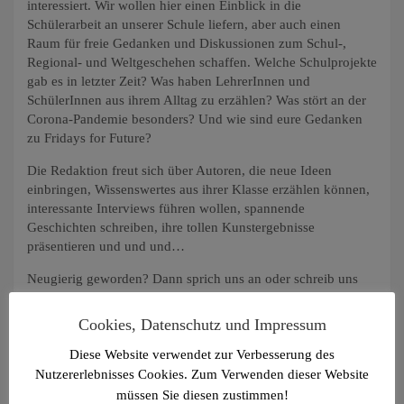
interessiert. Wir wollen hier einen Einblick in die
Schülerarbeit an unserer Schule liefern, aber auch einen
Raum für freie Gedanken und Diskussionen zum Schul-,
Regional- und Weltgeschehen schaffen. Welche Schulprojekte
gab es in letzter Zeit? Was haben LehrerInnen und
SchülerInnen aus ihrem Alltag zu erzählen? Was stört an der
Corona-Pandemie besonders? Und wie sind eure Gedanken
zu Fridays for Future?
Die Redaktion freut sich über Autoren, die neue Ideen
einbringen, Wissenswertes aus ihrer Klasse erzählen können,
interessante Interviews führen wollen, spannende
Geschichten schreiben, ihre tollen Kunstergebnisse
präsentieren und und und…
Neugierig geworden? Dann sprich uns an oder schreib uns
eine Mail an
schuelerzeitung@thomaeum.de
Cookies, Datenschutz und Impressum
Redaktion
Diese Website verwendet zur Verbesserung des
Stefan Drobek (Q2)
Nutzererlebnisses Cookies. Zum Verwenden dieser Website
Viola Hinrichs (Q1)
müssen Sie diesen zustimmen!