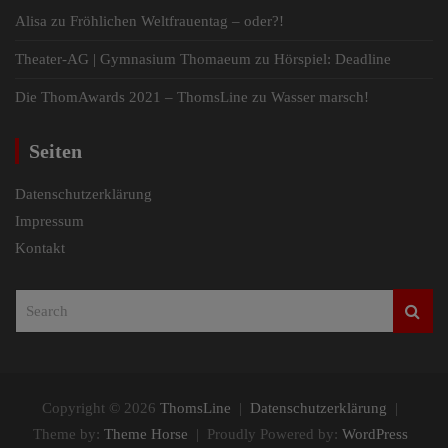
Alisa
zu
Fröhlichen Weltfrauentag – oder?!
Theater-AG | Gymnasium Thomaeum
zu
Hörspiel: Deadline
Die ThomAwards 2021 – ThomsLine
zu
Wasser marsch!
Seiten
Datenschutzerklärung
Impressum
Kontakt
S
e
a
r
c
h
Copyright © 2026
ThomsLine
Datenschutzerklärung
Theme by:
Theme Horse
Proudly Powered by:
WordPress