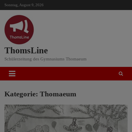
Skip
Sonntag, August 9, 2026
to
content
ThomsLine
Schülerzeitung des Gymnasiums Thomaeum
Kategorie:
Thomaeum