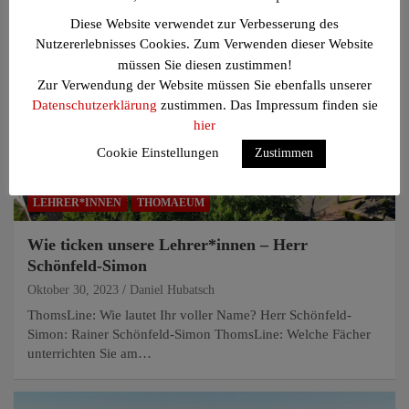
Diese Website verwendet zur Verbesserung des
Nutzererlebnisses Cookies. Zum Verwenden dieser Website
müssen Sie diesen zustimmen!
Zur Verwendung der Website müssen Sie ebenfalls unserer
Datenschutzerklärung
zustimmen. Das Impressum finden sie
hier
Cookie Einstellungen
Zustimmen
LEHRER*INNEN
THOMAEUM
Wie ticken unsere Lehrer*innen – Herr
Schönfeld-Simon
Oktober 30, 2023
Daniel Hubatsch
ThomsLine: Wie lautet Ihr voller Name? Herr Schönfeld-
Simon: Rainer Schönfeld-Simon ThomsLine: Welche Fächer
unterrichten Sie am…