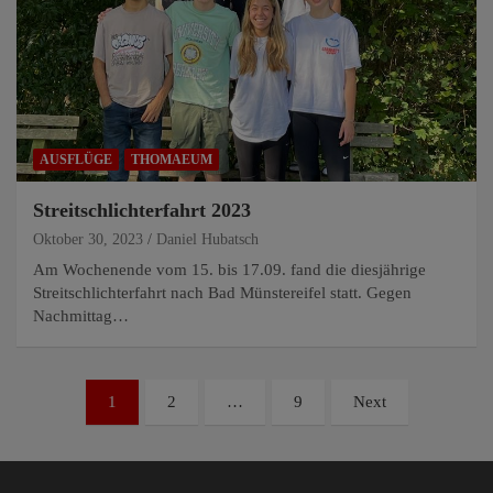
AUSFLÜGE
THOMAEUM
Streitschlichterfahrt 2023
Oktober 30, 2023
Daniel Hubatsch
Am Wochenende vom 15. bis 17.09. fand die diesjährige
Streitschlichterfahrt nach Bad Münstereifel statt. Gegen
Nachmittag…
Seitennummerierung
1
2
…
9
Next
der
Beiträge