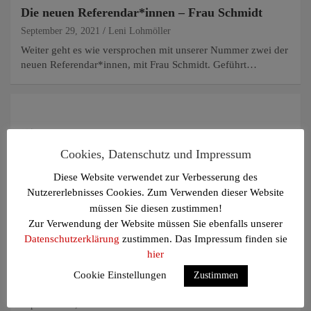
Die neuen Referendar*innen – Frau Schmidt
September 29, 2021
Leni Lohmöller
Weiter geht es wie versprochen mit unserer Nummer zwei der
neuen Referendar*innen, mit Frau Schmidt. Geführt…
Cookies, Datenschutz und Impressum
Diese Website verwendet zur Verbesserung des
Nutzererlebnisses Cookies. Zum Verwenden dieser Website
müssen Sie diesen zustimmen!
Zur Verwendung der Website müssen Sie ebenfalls unserer
Datenschutzerklärung
zustimmen. Das Impressum finden sie
hier
AUS DEM UNTERRICHT
BERICHT
Cookie Einstellungen
Zustimmen
-Willkommen am Thomaeum! Die neuen 5-er
September 26, 2021
Leni Lohmöller