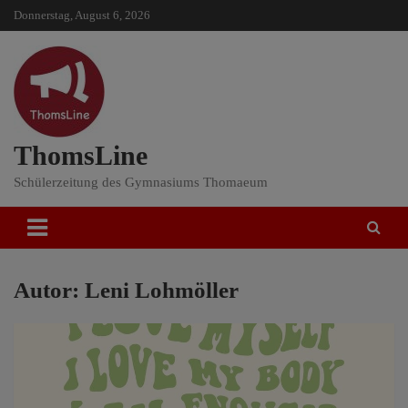
Skip
Donnerstag, August 6, 2026
to
content
ThomsLine
Schülerzeitung des Gymnasiums Thomaeum
Autor: Leni Lohmöller