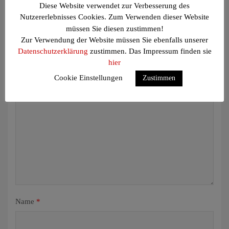
Diese Website verwendet zur Verbesserung des
Nutzererlebnisses Cookies. Zum Verwenden dieser Website
Schreibe einen Kommentar
müssen Sie diesen zustimmen!
Zur Verwendung der Website müssen Sie ebenfalls unserer
Deine E-Mail-Adresse wird nicht veröffentlicht.
Erforderliche
Datenschutzerklärung
zustimmen. Das Impressum finden sie
Felder sind mit
*
markiert
hier
Cookie Einstellungen
Zustimmen
Kommentar
*
Name
*