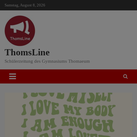
Skip
Samstag, August 8, 2026
to
content
ThomsLine
Schülerzeitung des Gymnasiums Thomaeum