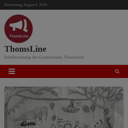
Skip
Donnerstag, August 6, 2026
to
content
ThomsLine
Schülerzeitung des Gymnasiums Thomaeum