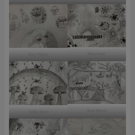
Elisa Aholt
Max Claßen
Enni Sitterz
Sofija Janca