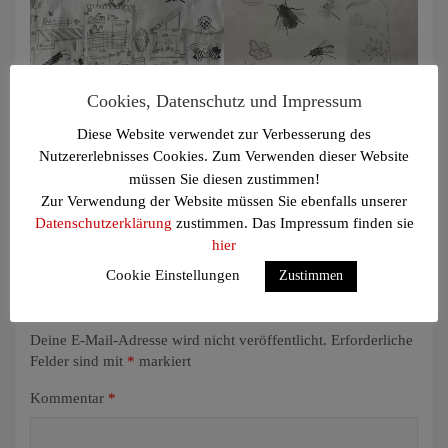
Cookies, Datenschutz und Impressum
Lorin Stein
Lena Wozniok
Diese Website verwendet zur Verbesserung des
Nutzererlebnisses Cookies. Zum Verwenden dieser Website
müssen Sie diesen zustimmen!
Beitragsnavigation
Zur Verwendung der Website müssen Sie ebenfalls unserer
8 b&c – „Mein Buch! Mein Cover!!!“ (Melis)
Datenschutzerklärung
zustimmen. Das Impressum finden sie
hier
Cookie Einstellungen
Zustimmen
Schreibe einen Kommentar
Deine E-Mail-Adresse wird nicht veröffentlicht.
Erforderliche
Felder sind mit
*
markiert
Kommentar
*