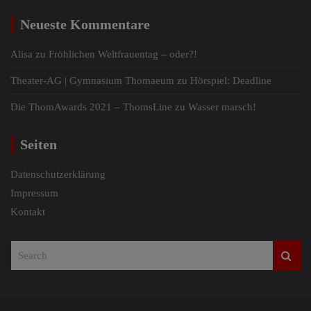
Neueste Kommentare
Alisa
zu
Fröhlichen Weltfrauentag – oder?!
Theater-AG | Gymnasium Thomaeum
zu
Hörspiel: Deadline
Die ThomAwards 2021 – ThomsLine
zu
Wasser marsch!
Seiten
Datenschutzerklärung
Impressum
Kontakt
S
e
a
r
c