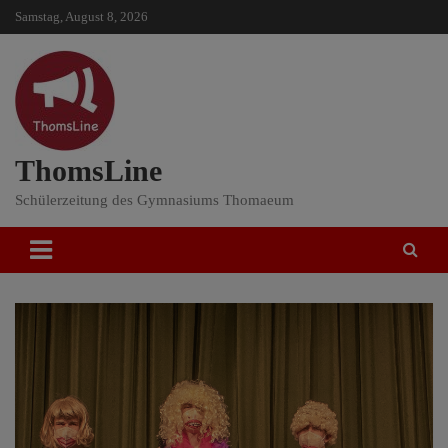
Skip
Samstag, August 8, 2026
to
content
ThomsLine
Schülerzeitung des Gymnasiums Thomaeum