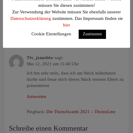
müssen Sie diesen zustimmen!
Ritter Lars
sagt:
Zur Verwendung der Website müssen Sie ebenfalls unserer
Mai 11, 2021 um 15:09 Uhr
Datenschutzerklärung
zustimmen. Das Impressum finden sie
hier
Ich finde das Stück sehr gelungen !
Freue mich schon auf das nächste Stück
Cookie Einstellungen
Zustimmen
Antworten
Ttv_jxnasbtw
sagt:
Mai 12, 2021 um 11:48 Uhr
Ich bin sehr stolz, dass ich am Stück teilnehmen
durfte und freue mich dieses Stück meinen Eltern zu
präsentieren
Antworten
Pingback:
Die ThomAwards 2021 – ThomsLine
Schreibe einen Kommentar