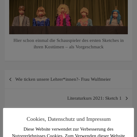
Hier schon einmal die Schauspieler des ersten Sketches in
ihren Kostümen – als Vorgeschmack
Beitragsnavigation
Wie ticken unsere Lehrer*innen?- Frau Wulfmeier
Literaturkurs 2021: Sketch 1
Cookies, Datenschutz und Impressum
3 thoughts on “
Märchen – Mal
Diese Website verwendet zur Verbesserung des
anders
”
Nutzererlebnisses Cookies. Zum Verwenden dieser Website