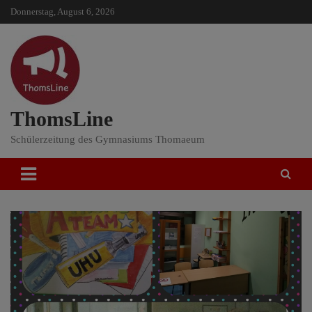
Skip
Donnerstag, August 6, 2026
to
content
ThomsLine
Schülerzeitung des Gymnasiums Thomaeum