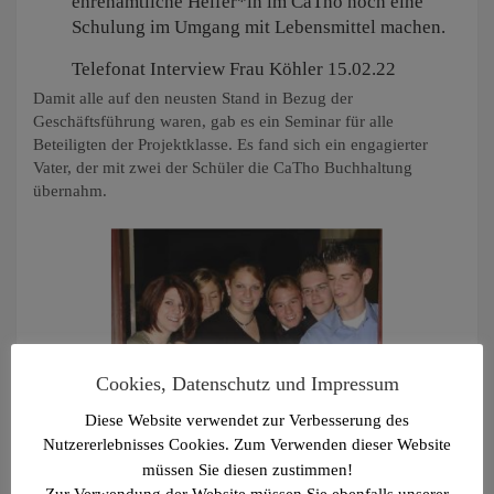
ehrenamtliche Helfer*in im CaTho noch eine
Schulung im Umgang mit Lebensmittel machen.
Telefonat Interview Frau Köhler 15.02.22
Damit alle auf den neusten Stand in Bezug der
Geschäftsführung waren, gab es ein Seminar für alle
Beteiligten der Projektklasse. Es fand sich ein engagierter
Vater, der mit zwei der Schüler die CaTho Buchhaltung
übernahm.
Cookies, Datenschutz und Impressum
Diese Website verwendet zur Verbesserung des
Nutzererlebnisses Cookies. Zum Verwenden dieser Website
müssen Sie diesen zustimmen!
Zur Verwendung der Website müssen Sie ebenfalls unserer