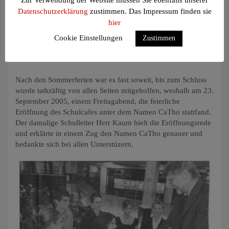
Datenschutzerklärung
zustimmen. Das Impressum finden sie
hier
Cookie Einstellungen
Zustimmen
Der junge Vorstand beim Eröffnen des
CaThos
Nach den Sommerferien war es fast soweit, bis zum Schluss
wurde tatkräftig von allen Seiten mitgeholfen, weshalb am 23.
September 2005, einem Freitagabend, die feierliche
Eröffnung des Schulcafes unter dem Namen CaTho stattfand.
Der damalige Schulleiter Herr Kaum hielt die Eröffnungsrede
und erklärte in einem Zug den Namen CaTho genauer und
bedankte sich bei allen Unterstüzern.