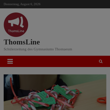
Skip
Donnerstag, August 6, 2026
to
content
ThomsLine
Schülerzeitung des Gymnasiums Thomaeum