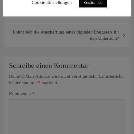
Cookie Einstellungen
Zustimmen
Beitragsnavigation
Wasser marsch!
Lohnt sich die Anschaffung eines digitalen Endgeräts für
den Unterricht?
Schreibe einen Kommentar
Deine E-Mail-Adresse wird nicht veröffentlicht.
Erforderliche
Felder sind mit
*
markiert
Kommentar
*