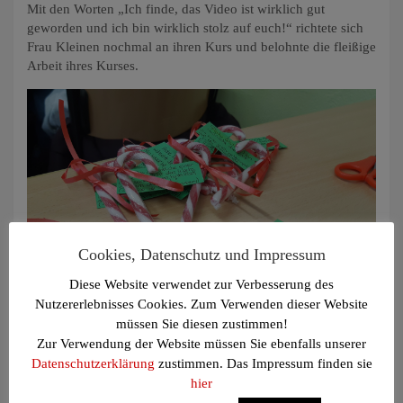
Mit den Worten „Ich finde, das Video ist wirklich gut
geworden und ich bin wirklich stolz auf euch!“ richtete sich
Frau Kleinen nochmal an ihren Kurs und belohnte die fleißige
Arbeit ihres Kurses.
Cookies, Datenschutz und Impressum
Diese Website verwendet zur Verbesserung des
Als kleines Geschenk wurden an die jüngeren Schüler
Nutzererlebnisses Cookies. Zum Verwenden dieser Website
Zuckerstangen mit Weihnachtsgruß verteilt.
müssen Sie diesen zustimmen!
Zur Verwendung der Website müssen Sie ebenfalls unserer
Tags:
Hinter den Kulissen
,
Religion
,
Video
,
Weihnachten
Datenschutzerklärung
zustimmen. Das Impressum finden sie
hier