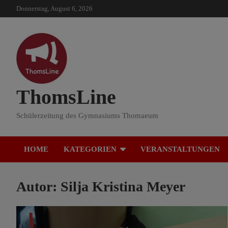
Skip
Donnerstag, August 6, 2026
to
content
ThomsLine
Schülerzeitung des Gymnasiums Thomaeum
HOME
KATEGORIEN
VERANSTALTUNGEN
Autor: Silja Kristina Meyer