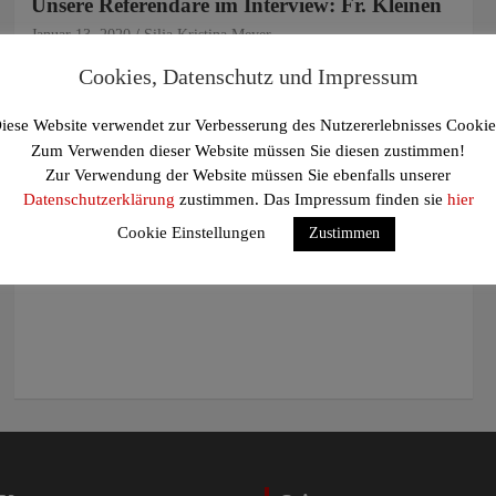
Unsere Referendare im Interview: Fr. Kleinen
Januar 13, 2020
Silja Kristina Meyer
ThomsLine: Wie lautet Ihr ganzer Name? Fr. Kleinen: Lisa
Cookies, Datenschutz und Impressum
Kleinen ThomsLine: Wie jung sind Sie? Fr.…
iese Website verwendet zur Verbesserung des Nutzererlebnisses Cookie
Zum Verwenden dieser Website müssen Sie diesen zustimmen!
Zur Verwendung der Website müssen Sie ebenfalls unserer
Datenschutzerklärung
zustimmen. Das Impressum finden sie
hier
Cookie Einstellungen
Zustimmen