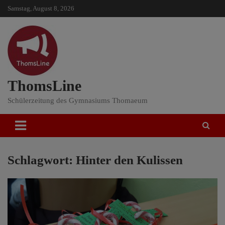
Skip
Samstag, August 8, 2026
to
content
ThomsLine
Schülerzeitung des Gymnasiums Thomaeum
Schlagwort:
Hinter den Kulissen