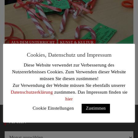
AUS DEM UNTERRICHT
KUNST & KULTUR
Cookies, Datenschutz und Impressum
Hinter den Kulissen: Das Weihnachtsvideo des
EF-Relikurses
Diese Website verwendet zur Verbesserung des
Nutzererlebnisses Cookies. Zum Verwenden dieser Website
Januar 11, 2021
Silja Kristina Meyer
müssen Sie diesen zustimmen!
Der Religionskurs der EF hat sich mit Hilfe der Lehrerinnen
Zur Verwendung der Website müssen Sie ebenfalls unserer
Frau Kleinen und Frau Timpe ein…
Datenschutzerklärung
zustimmen. Das Impressum finden sie
hier
Cookie Einstellungen
Zustimmen
Archiv
Archiv