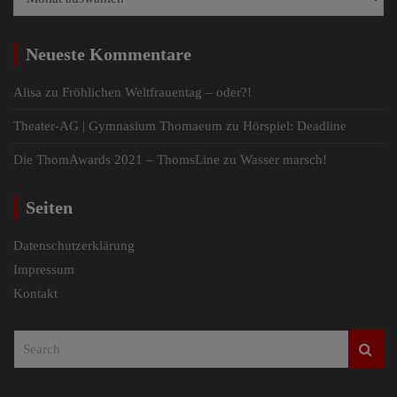
Neueste Kommentare
Alisa
zu
Fröhlichen Weltfrauentag – oder?!
Theater-AG | Gymnasium Thomaeum
zu
Hörspiel: Deadline
Die ThomAwards 2021 – ThomsLine
zu
Wasser marsch!
Seiten
Datenschutzerklärung
Impressum
Kontakt
S
e
a
r