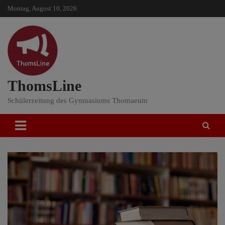
Skip
Montag, August 10, 2026
to
content
ThomsLine
Schülerzeitung des Gymnasiums Thomaeum