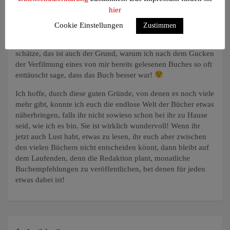
hier
hingegen liest, muss sich das Gehirn durch die
Beschreibungen selber ein Bild von der Szene machen, was
Cookie Einstellungen
Zustimmen
ziemlich automatisch passiert, aber eine viel individuellere
und tiefere Wahrnehmung der Geschichte erzeugt. Ich
schätze, das ist auch der Grund, warum ich nach dem Gucken
der Verfilmung eines von mir bereits gelesenen Buches so oft
enttäuscht sage, dass das Buch besser war!
Ich hoffe, durch diese guten Gründe, von denen es noch viele
mehr gibt, konnte ich euch die endlose Welt der Bücher etwas
näherbringen, falls ihr nicht sowieso schon bei ihr zu Hause
seid, wie ich es bin. Sie ist wirklich wundervoll! Wenn ihr
jetzt auch Lust habt, etwas zu lesen, ihr euch aber zwischen
den vielen Büchern nicht entscheiden könnt, dann bleibt auf
dem Laufenden, denn die Redaktion plant, monatliche
Buchempfehlungen zu veröffentlichen, bei denen für jeden
etwas dabei ist!
Beitragsnavigation