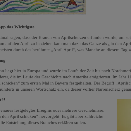
pp das Wichtigste
tmal sagen, dass der Brauch von Aprilscherzen erfunden wurde, um sei
n auf den April zu beziehen kam man dazu das Ganze als ,,in den Apri
meisten durch das berühmte ,,April April“, was Manche an diesem Tag w
ung
on liegt hier in Europa und wurde im Laufe der Zeit bis nach Nordameri
rer, die im Laufe der Geschichte nach Amerika emigrierten. Im Jahr 
schicken“ zum ersten Mal in Bayern festgehalten. Der Begriff „Aprilsch
rhunderts in unseren Wortschatz ein, da dieser vorher Narrenscherz gen
t?!
n genaues festgelegtes Ereignis oder mehrere Geschehnisse,
n den April schicken“ hervorgeht. Es gibt aber zahlreiche
 die Entstehung dieses Brauches erklären sollen.