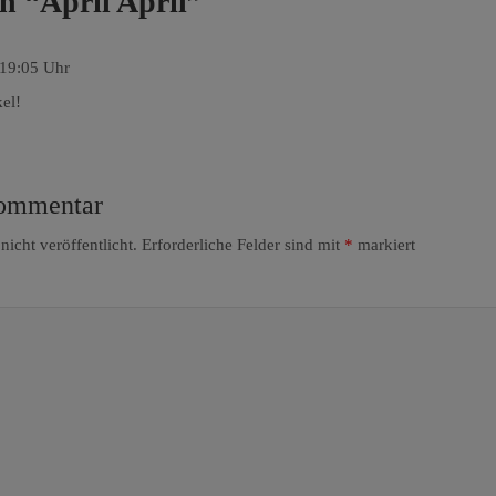
n “
April April
”
 19:05 Uhr
kel!
Kommentar
icht veröffentlicht.
Erforderliche Felder sind mit
*
markiert