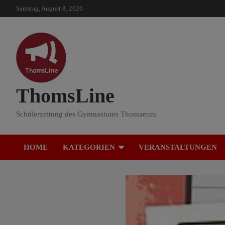
Skip
Samstag, August 8, 2026
to
content
ThomsLine
Schülerzeitung des Gymnasiums Thomaeum
HOME
KATEGORIEN
VERANSTALTUNGEN