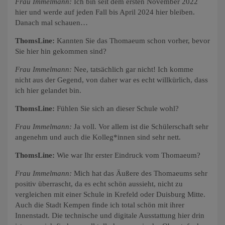
Frau Immelmann:
Ich bin seit dem ersten November 2022
hier und werde auf jeden Fall bis April 2024 hier bleiben.
Danach mal schauen…
ThomsLine:
Kannten Sie das Thomaeum schon vorher, bevor
Sie hier hin gekommen sind?
Frau Immelmann:
Nee, tatsächlich gar nicht! Ich komme
nicht aus der Gegend, von daher war es echt willkürlich, dass
ich hier gelandet bin.
ThomsLine:
Fühlen Sie sich an dieser Schule wohl?
Frau Immelmann:
Ja voll. Vor allem ist die Schülerschaft sehr
angenehm und auch die Kolleg*innen sind sehr nett.
ThomsLine:
Wie war Ihr erster Eindruck vom Thomaeum?
Frau Immelmann:
Mich hat das Äußere des Thomaeums sehr
positiv überrascht, da es echt schön aussieht, nicht zu
vergleichen mit einer Schule in Krefeld oder Duisburg Mitte.
Auch die Stadt Kempen finde ich total schön mit ihrer
Innenstadt. Die technische und digitale Ausstattung hier drin