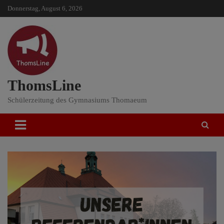
Skip
Donnerstag, August 6, 2026
to
content
ThomsLine
Schülerzeitung des Gymnasiums Thomaeum