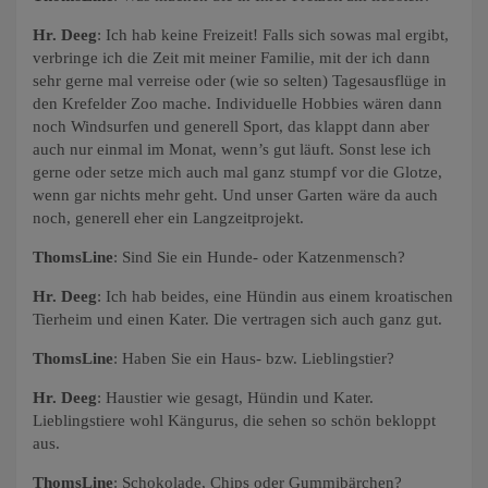
Hr. Deeg
: Ich hab keine Freizeit! Falls sich sowas mal ergibt,
verbringe ich die Zeit mit meiner Familie, mit der ich dann
sehr gerne mal verreise oder (wie so selten) Tagesausflüge in
den Krefelder Zoo mache. Individuelle Hobbies wären dann
noch Windsurfen und generell Sport, das klappt dann aber
auch nur einmal im Monat, wenn’s gut läuft. Sonst lese ich
gerne oder setze mich auch mal ganz stumpf vor die Glotze,
wenn gar nichts mehr geht. Und unser Garten wäre da auch
noch, generell eher ein Langzeitprojekt.
ThomsLine
: Sind Sie ein Hunde- oder Katzenmensch?
Hr. Deeg
: Ich hab beides, eine Hündin aus einem kroatischen
Tierheim und einen Kater. Die vertragen sich auch ganz gut.
ThomsLine
: Haben Sie ein Haus- bzw. Lieblingstier?
Hr. Deeg
: Haustier wie gesagt, Hündin und Kater.
Lieblingstiere wohl Kängurus, die sehen so schön bekloppt
aus.
ThomsLine
: Schokolade, Chips oder Gummibärchen?