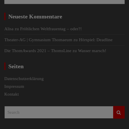
Neueste Kommentare
Alisa
zu
Fröhlichen Weltfrauentag – oder?!
Theater-AG | Gymnasium Thomaeum
zu
Hörspiel: Deadline
Die ThomAwards 2021 – ThomsLine
zu
Wasser marsch!
Seiten
Datenschutzerklärung
Impressum
Kontakt
S
e
a
r