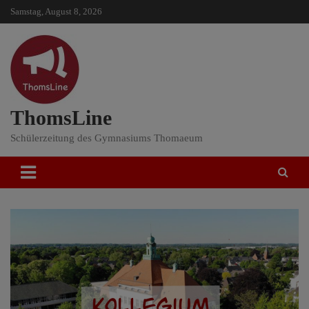
Skip
Samstag, August 8, 2026
to
content
ThomsLine
Schülerzeitung des Gymnasiums Thomaeum