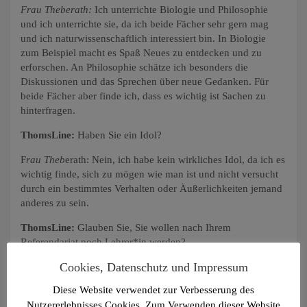
Frau Theberath:
Ich unterrichte Biologie und Philosophie
und ich unterrichte sie, da ich beide Fächer sehr gern mag
und ich naturwissenschaftlich interessiert bin. In Biologie
zum Beispiel macht es Spaß Neues zu entdecken und zu
erforschen. An Philosophie schätze ich besonders die
Diskussionen und das Sprechen über neue Gedanken. Für
beide Fächer aber finde ich, dass es wichtig ist Sachen zu
hinterfragen.
ThomsLine:
Haben Sie ein Idol?
F
rau Theb
erath: Nein, ich habe kein wirkliches Idol, da ich es
wichtig finde, sich zu mögen wie man ist und nicht versucht
durch ein bestimmtes Verhalten oder Äußerlichkeiten jemand
anderes zu sein.
ThomsLine:
Glauben Sie, Sie wollen nach Ihrem
Referendariat noch Lehrer*in werden?
Cookies, Datenschutz und Impressum
Frau Theberath:
Ja, auf jeden Fall, davon bin ich überzeugt
bzw. möchte ich dann keine Lehrer*in mehr werden, sondern
Diese Website verwendet zur Verbesserung des
sein.
Nutzererlebnisses Cookies. Zum Verwenden dieser Website