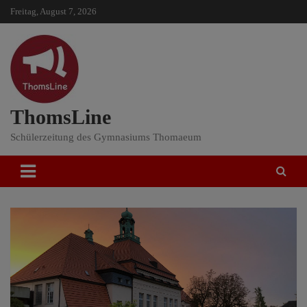
Skip
Freitag, August 7, 2026
to
content
ThomsLine
Schülerzeitung des Gymnasiums Thomaeum