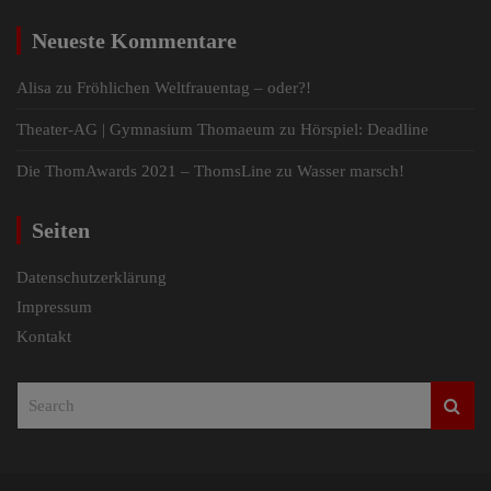
Neueste Kommentare
Alisa
zu
Fröhlichen Weltfrauentag – oder?!
Theater-AG | Gymnasium Thomaeum
zu
Hörspiel: Deadline
Die ThomAwards 2021 – ThomsLine
zu
Wasser marsch!
Seiten
Datenschutzerklärung
Impressum
Kontakt
S
e
a
r
c