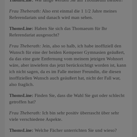
ThomsLine:
Wie lange werden Sie am Thomaeum bleiben?
Frau Theberath:
Also erst einmal die 1 1/2 Jahre meines
Referendariats und danach wird man sehen.
ThomsLine:
Haben Sie sich das Thomaeum für Ihr
Referendariat ausgesucht?
Frau Theberath:
Jein, also so halb, ich habe inoffiziell den
Wunsch für eine der beiden Kempener Gymnasien geäußert,
da das eine gute Entfernung vom meinem jetzigen Wohnort
wäre, aber inwiefern das jetzt berücksichtigt worden ist, kann
ich nicht sagen, da es im Falle meiner Freundin, die diesen
inoffiziellen Wunsch auch geäußert hat, nicht der Fall war,
also fraglich.
ThomsLine:
Finden Sie, dass die Wahl Sie gut oder schlecht
getroffen hat?
Frau Theberath:
Ich bin sehr positiv überrascht über sehr
viele verschiedene Aspekte.
ThomsLine:
Welche Fächer unterrichten Sie und wieso?