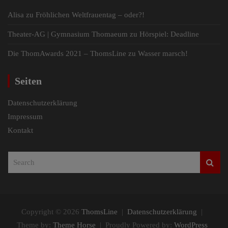
Alisa
zu
Fröhlichen Weltfrauentag – oder?!
Theater-AG | Gymnasium Thomaeum
zu
Hörspiel: Deadline
Die ThomAwards 2021 – ThomsLine
zu
Wasser marsch!
Seiten
Datenschutzerklärung
Impressum
Kontakt
S
e
a
r
c
h
Copyright © 2026
ThomsLine
Datenschutzerklärung
Theme by:
Theme Horse
Proudly Powered by:
WordPress