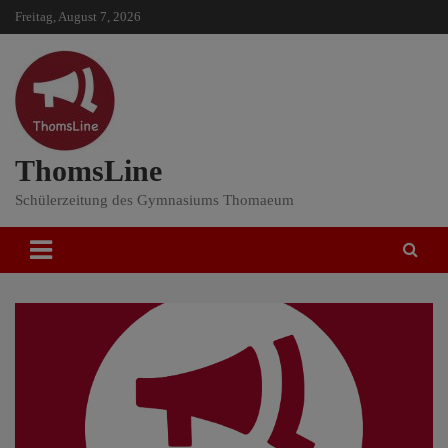
Skip
Freitag, August 7, 2026
to
content
ThomsLine
Schülerzeitung des Gymnasiums Thomaeum