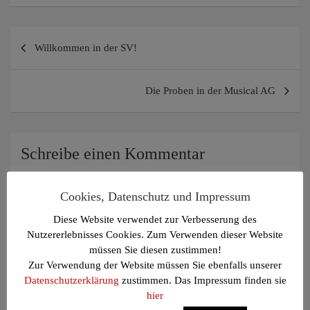
Beitragsnavigation
Willkommen in der SV!
Die Proben in der Musical AG
Schreibe einen Kommentar
Deine E-Mail-Adresse wird nicht veröffentlicht.
Erforderliche
Felder sind mit
*
markiert
Cookies, Datenschutz und Impressum
Kommentar
*
Diese Website verwendet zur Verbesserung des
Nutzererlebnisses Cookies. Zum Verwenden dieser Website
müssen Sie diesen zustimmen!
Zur Verwendung der Website müssen Sie ebenfalls unserer
Datenschutzerklärung
zustimmen. Das Impressum finden sie
hier