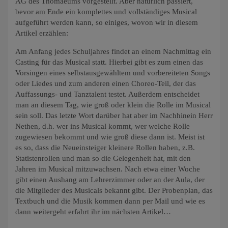
AG des Thomaeums vorgestellt. Aber natürlich passiert,
bevor am Ende ein komplettes und vollständiges Musical
aufgeführt werden kann, so einiges, wovon wir in diesem
Artikel erzählen:
Am Anfang jedes Schuljahres findet an einem Nachmittag ein
Casting für das Musical statt. Hierbei gibt es zum einen das
Vorsingen eines selbstausgewähltem und vorbereiteten Songs
oder Liedes und zum anderen einen Choreo-Teil, der das
Auffassungs- und Tanztalent testet. Außerdem entscheidet
man an diesem Tag, wie groß oder klein die Rolle im Musical
sein soll. Das letzte Wort darüber hat aber im Nachhinein Herr
Nethen, d.h. wer ins Musical kommt, wer welche Rolle
zugewiesen bekommt und wie groß diese dann ist. Meist ist
es so, dass die Neueinsteiger kleinere Rollen haben, z.B.
Statistenrollen und man so die Gelegenheit hat, mit den
Jahren im Musical mitzuwachsen. Nach etwa einer Woche
gibt einen Aushang am Lehrerzimmer oder an der Aula, der
die Mitglieder des Musicals bekannt gibt. Der Probenplan, das
Textbuch und die Musik kommen dann per Mail und wie es
dann weitergeht erfahrt ihr im nächsten Artikel…