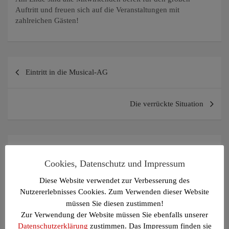
Auftritt und freuen sich auf die Veranstaltungen mit
zahlreichen Gästen!
Beitragsnavigation
Eintritt in die Musical-AG
Die verrückte Situation
Schreibe einen Kommentar
Cookies, Datenschutz und Impressum
Deine E-Mail-Adresse wird nicht veröffentlicht.
Erforderliche
Felder sind mit
*
markiert
Diese Website verwendet zur Verbesserung des
Nutzererlebnisses Cookies. Zum Verwenden dieser Website
Kommentar
*
müssen Sie diesen zustimmen!
Zur Verwendung der Website müssen Sie ebenfalls unserer
Datenschutzerklärung
zustimmen. Das Impressum finden sie