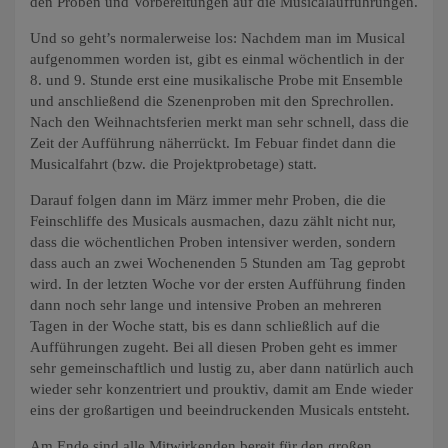
den Proben und Vorbereitungen auf die Musicalaufführungen.
Und so geht’s normalerweise los: Nachdem man im Musical
aufgenommen worden ist, gibt es einmal wöchentlich in der
8. und 9. Stunde erst eine musikalische Probe mit Ensemble
und anschließend die Szenenproben mit den Sprechrollen.
Nach den Weihnachtsferien merkt man sehr schnell, dass die
Zeit der Aufführung näherrückt. Im Febuar findet dann die
Musicalfahrt (bzw. die Projektprobetage) statt.
Darauf folgen dann im März immer mehr Proben, die die
Feinschliffe des Musicals ausmachen, dazu zählt nicht nur,
dass die wöchentlichen Proben intensiver werden, sondern
dass auch an zwei Wochenenden 5 Stunden am Tag geprobt
wird. In der letzten Woche vor der ersten Aufführung finden
dann noch sehr lange und intensive Proben an mehreren
Tagen in der Woche statt, bis es dann schließlich auf die
Aufführungen zugeht. Bei all diesen Proben geht es immer
sehr gemeinschaftlich und lustig zu, aber dann natürlich auch
wieder sehr konzentriert und prouktiv, damit am Ende wieder
eins der großartigen und beeindruckenden Musicals entsteht.
Am Ende sind alle Mitwirkenden bereit für den großen