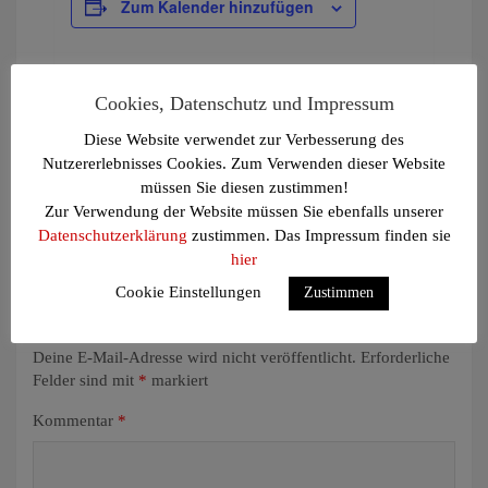
Zum Kalender hinzufügen
Cookies, Datenschutz und Impressum
Diese Website verwendet zur Verbesserung des
V
Sommerferien
»
Nutzererlebnisses Cookies. Zum Verwenden dieser Website
e
müssen Sie diesen zustimmen!
r
Zur Verwendung der Website müssen Sie ebenfalls unserer
Datenschutzerklärung
zustimmen. Das Impressum finden sie
a
hier
n
Cookie Einstellungen
Zustimmen
s
Schreibe einen Kommentar
t
Deine E-Mail-Adresse wird nicht veröffentlicht.
Erforderliche
a
Felder sind mit
*
markiert
l
Kommentar
*
t
u