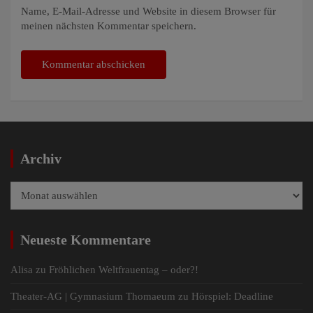
Name, E-Mail-Adresse und Website in diesem Browser für
meinen nächsten Kommentar speichern.
Archiv
Archiv
Neueste Kommentare
Alisa
zu
Fröhlichen Weltfrauentag – oder?!
Theater-AG | Gymnasium Thomaeum
zu
Hörspiel: Deadline