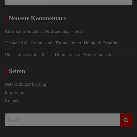
Neueste Kommentare
Alisa
zu
Fröhlichen Weltfrauentag – oder?!
Theater-AG | Gymnasium Thomaeum
zu
Hörspiel: Deadline
Die ThomAwards 2021 – ThomsLine
zu
Wasser marsch!
Seiten
Datenschutzerklärung
Impressum
Kontakt
S
e
a
r