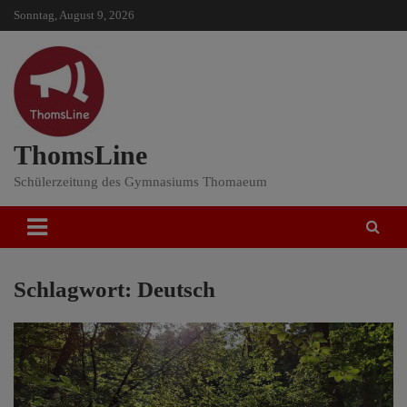
Skip
Sonntag, August 9, 2026
to
content
ThomsLine
Schülerzeitung des Gymnasiums Thomaeum
Schlagwort:
Deutsch