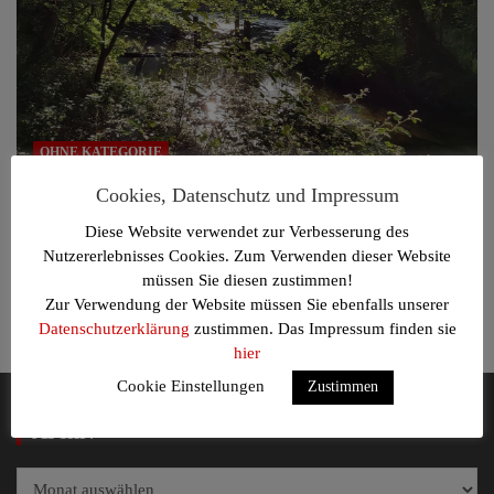
OHNE KATEGORIE
Cookies, Datenschutz und Impressum
Epiphanie – die Magie des Augenblicks
Diese Website verwendet zur Verbesserung des
Juli 16, 2020
Viola Hinrichs
Nutzererlebnisses Cookies. Zum Verwenden dieser Website
Hast du schon mal eine kurze, normalerweise unbedeutende
müssen Sie diesen zustimmen!
Situation in deinem Alltag irgendwie besonders
Zur Verwendung der Website müssen Sie ebenfalls unserer
wahrgenommen oder…
Datenschutzerklärung
zustimmen. Das Impressum finden sie
hier
Cookie Einstellungen
Zustimmen
Archiv
Archiv